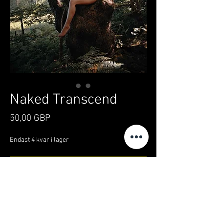
Naked Transcend
Pris
50,00 GBP
Endast 4 kvar i lager
Lägg i kundvagn
Köp nu
My newest (portrait) set! Proud of these pretty