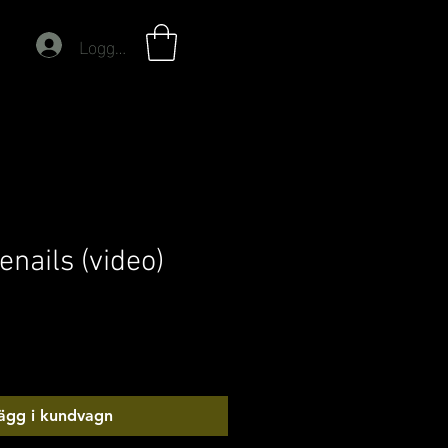
Logga in
enails (video)
ägg i kundvagn