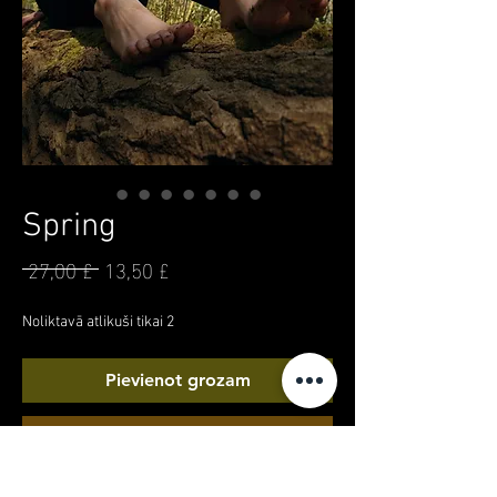
Spring
 27,00 £ 
13,50 £
Parastā
Izpārdošanas
cena
cena
Noliktavā atlikuši tikai 2
Pievienot grozam
Iegādāties tagad