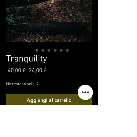
Tranquility
Prezzo
Prezzo
 40,00 £ 
24,00 £
regolare
scontato
Ne restano solo: 2
Aggiungi al carrello
Acquista ora
Another one of my photography packs - all in