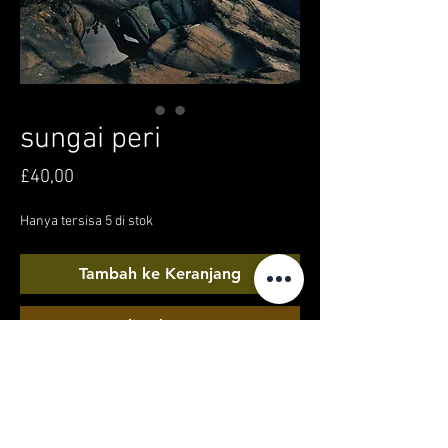
sungai peri
Harga
£40,00
Hanya tersisa 5 di stok
Tambah ke Keranjang
Beli Sekarang
Satu lagi pemotretan saya. Saya tahu ini tidak
terlalu fokus pada pembumian seperti hal-hal
biasa, tetapi saya masih membumi! Fantasi,
peri, alam, estetika! Saya suka pemotretan ini,