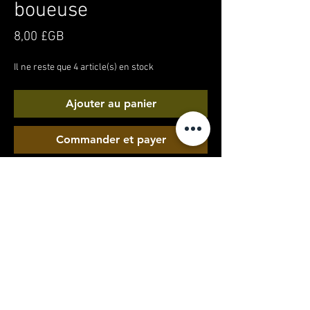
boueuse
Prix
8,00 £GB
Il ne reste que 4 article(s) en stock
Ajouter au panier
Commander et payer
Vidéo de moi essayant de faire une
promenade dans les bois. Il s&#39;avère que
c&#39;était BEAUCOUP plus boueux que je ne le
pensais !! Le chemin avait également été
inondé
MY ACCOUNT