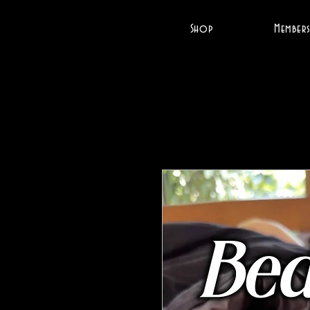
Shop
Members