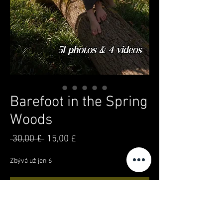
Barefoot in the Spring
Woods
Běžná
Zvýhodněná
 30,00 £ 
15,00 £
cena
cena
Zbývá už jen 6
Přidat do košíku
Koupit