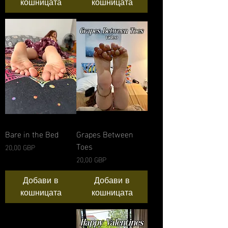
кошницата
кошницата
Bare in the Bed
Grapes Between
Toes
Цена
20,00 GBP
Цена
20,00 GBP
Добави в
Добави в
кошницата
кошницата