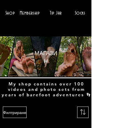
Shop
Membership
Tip Jar
Socks
МАГАЗИ
Н
My shop contains over 100
videos and photo sets from
years of barefoot adventures 👣
Филтриране